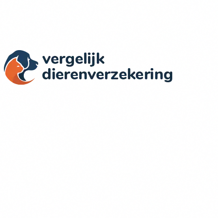
Actuele Prijzen & Dekkingen
Wij vergelijken dierenverzekeringen in Nederland op basis
van objectieve criteria: dekking, prijs, voorwaarden en
klantervaringen.
Verzekeraars in onze vergelijking
Figo
OHRA
Dierenverzekering.nl
Univé
Inshared
PetSecur
Meer over ons