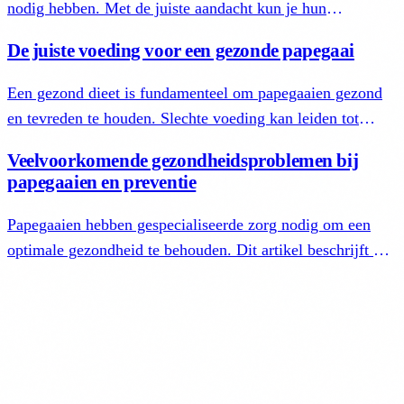
nodig hebben. Met de juiste aandacht kun je hun
gezondheid bevorderen en een sterke band opbouwen.
De juiste voeding voor een gezonde papegaai
Een gezond dieet is fundamenteel om papegaaien gezond
en tevreden te houden. Slechte voeding kan leiden tot
gewichtstoename, leverziekten en tekorten aan
Veelvoorkomende gezondheidsproblemen bij
essenti&euml;le voedingsstoffen.
papegaaien en preventie
Papegaaien hebben gespecialiseerde zorg nodig om een
optimale gezondheid te behouden. Dit artikel beschrijft de
belangrijkste gezondheidsuitdagingen waar deze
intelligente vogels mee te maken krijgen en hoe eigenaren
deze kunnen voorkomen.