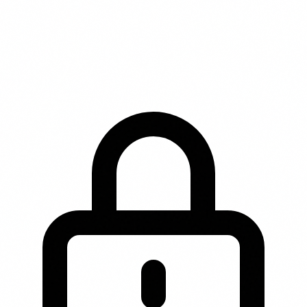
* Affiliate disclaimer: Wij kunnen een commissie
ontvangen wanneer je via onze links een product
aanschaft. Dit heeft geen invloed op de volgorde of inhoud
van onze beschrijvingen.