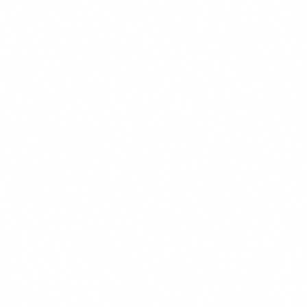
Verzekeringen
Kennisbank
Informatie
Over Ons
Onze Testmethode
Contact
Privacy Policy
Voorwaarden
Cookiebeleid
© 2026 vergelijkdierenverzekering.nl | Onderdeel van
Purify Media B.V. | KvK 68070225
Wethouder Beversstraat 185, 7543 BK Enschede