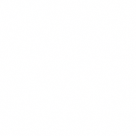
van objectieve criteria: dekking, prijs, voorwaarden en
klantervaringen.
Verzekeraars in onze vergelijking
Figo
OHRA
Dierenverzekering.nl
Univé
Inshared
PetSecur
Meer over ons