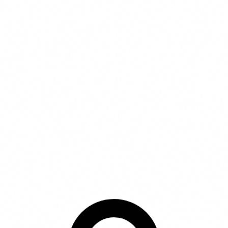
Privacy Policy
Voorwaarden
Cookiebeleid
© 2026 vergelijkdierenverzekering.nl | Onderdeel van
Purify Media B.V. | KvK 68070225
Wethouder Beversstraat 185, 7543 BK Enschede
* Affiliate disclaimer: Wij kunnen een commissie
ontvangen wanneer je via onze links een product
aanschaft. Dit heeft geen invloed op de volgorde of inhoud
van onze beschrijvingen.