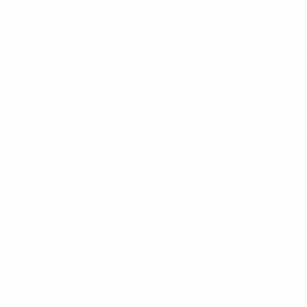
Navigatie
Verzekeringen
Kennisbank
Informatie
Over Ons
Onze Testmethode
Contact