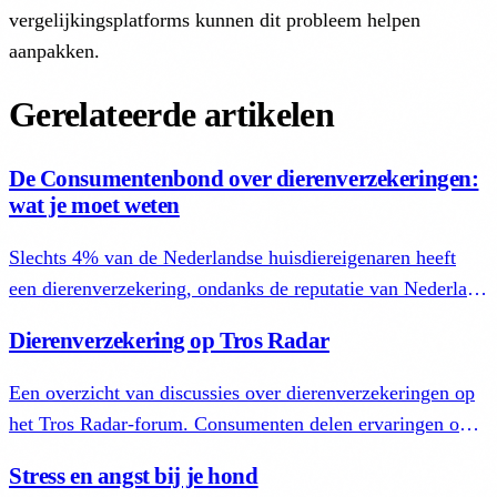
vergelijkingsplatforms kunnen dit probleem helpen
aanpakken.
Gerelateerde artikelen
De Consumentenbond over dierenverzekeringen:
wat je moet weten
Slechts 4% van de Nederlandse huisdiereigenaren heeft
een dierenverzekering, ondanks de reputatie van Nederland
als een land van verzekerden. Dit contrasteert sterk met
Dierenverzekering op Tros Radar
Groot-Brittannië (20%) en Scandinavië (75%).
Een overzicht van discussies over dierenverzekeringen op
het Tros Radar-forum. Consumenten delen ervaringen over
dekking, stijgende premies en de afweging tussen
Stress en angst bij je hond
verzekeren en zelf sparen.