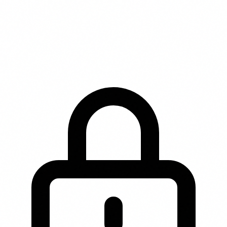
* Affiliate disclaimer: Wij kunnen een commissie
ontvangen wanneer je via onze links een product
aanschaft. Dit heeft geen invloed op de volgorde of inhoud
van onze beschrijvingen.