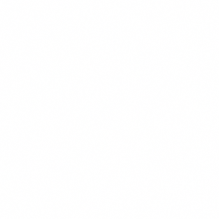
Verzekeringen
Kennisbank
Informatie
Over Ons
Onze Testmethode
Contact
Privacy Policy
Voorwaarden
Cookiebeleid
© 2026 vergelijkdierenverzekering.nl | Onderdeel van
Purify Media B.V. | KvK 68070225
Wethouder Beversstraat 185, 7543 BK Enschede