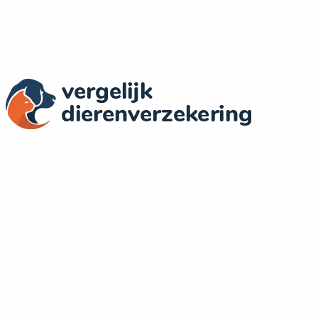
Actuele Prijzen & Dekkingen
Wij vergelijken dierenverzekeringen in Nederland op basis
van objectieve criteria: dekking, prijs, voorwaarden en
klantervaringen.
Verzekeraars in onze vergelijking
Figo
OHRA
Dierenverzekering.nl
Univé
Inshared
PetSecur
Meer over ons