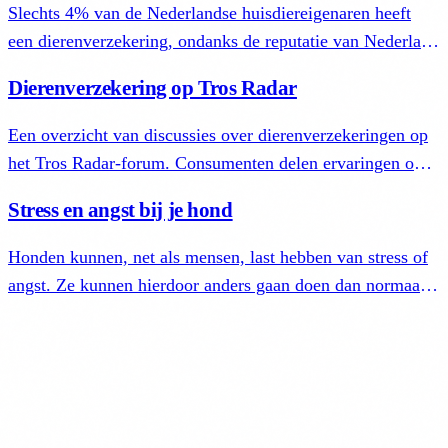
Slechts 4% van de Nederlandse huisdiereigenaren heeft
een dierenverzekering, ondanks de reputatie van Nederland
als een land van verzekerden. Dit contrasteert sterk met
Dierenverzekering op Tros Radar
Groot-Brittannië (20%) en Scandinavië (75%).
Een overzicht van discussies over dierenverzekeringen op
het Tros Radar-forum. Consumenten delen ervaringen over
dekking, stijgende premies en de afweging tussen
Stress en angst bij je hond
verzekeren en zelf sparen.
Honden kunnen, net als mensen, last hebben van stress of
angst. Ze kunnen hierdoor anders gaan doen dan normaal.
Lees hoe je dit gedrag herkent en je hond helpt.