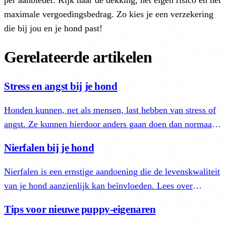
per aanbieder. Kijk naar de dekking, het eigen risico en het
maximale vergoedingsbedrag. Zo kies je een verzekering
die bij jou en je hond past!
Gerelateerde artikelen
Stress en angst bij je hond
Honden kunnen, net als mensen, last hebben van stress of
angst. Ze kunnen hierdoor anders gaan doen dan normaal.
Lees hoe je dit gedrag herkent en je hond helpt.
Nierfalen bij je hond
Nierfalen is een ernstige aandoening die de levenskwaliteit
van je hond aanzienlijk kan beïnvloeden. Lees over
oorzaken, symptomen, diagnose en behandeling.
Tips voor nieuwe puppy-eigenaren