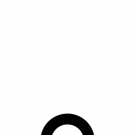
Privacy Policy
Voorwaarden
Cookiebeleid
© 2026 vergelijkdierenverzekering.nl | Onderdeel van
Purify Media B.V. | KvK 68070225
Wethouder Beversstraat 185, 7543 BK Enschede
* Affiliate disclaimer: Wij kunnen een commissie
ontvangen wanneer je via onze links een product
aanschaft. Dit heeft geen invloed op de volgorde of inhoud
van onze beschrijvingen.