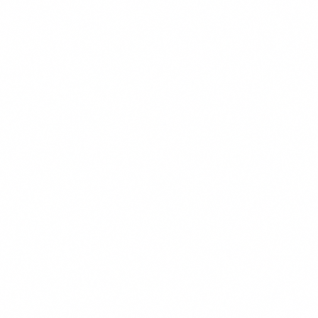
van objectieve criteria: dekking, prijs, voorwaarden en
klantervaringen.
Verzekeraars in onze vergelijking
Figo
OHRA
Dierenverzekering.nl
Univé
Inshared
PetSecur
Meer over ons