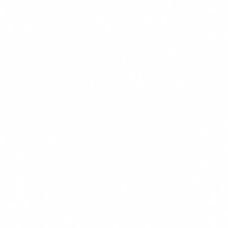
Navigatie
Verzekeringen
Kennisbank
Informatie
Over Ons
Onze Testmethode
Contact