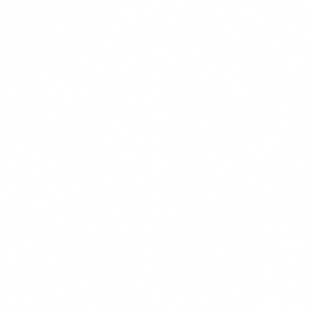
Over Ons
Onze Testmethode
Contact
Privacy Policy
Voorwaarden
Cookiebeleid
© 2026 vergelijkdierenverzekering.nl | Onderdeel van
Purify Media B.V. | KvK 68070225
Wethouder Beversstraat 185, 7543 BK Enschede
* Affiliate disclaimer: Wij kunnen een commissie
ontvangen wanneer je via onze links een product
aanschaft. Dit heeft geen invloed op de volgorde of inhoud
van onze beschrijvingen.