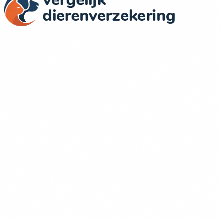
Wij vergelijken dierenverzekeringen in Nederland op basis
van objectieve criteria: dekking, prijs, voorwaarden en
klantervaringen.
Verzekeraars in onze vergelijking
Figo
OHRA
Dierenverzekering.nl
Univé
Inshared
PetSecur
Meer over ons