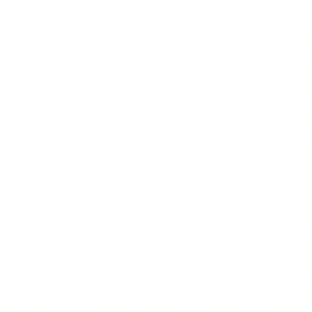
Verzekeraars in onze vergelijking
Figo
OHRA
Dierenverzekering.nl
Univé
Inshared
PetSecur
Meer over ons