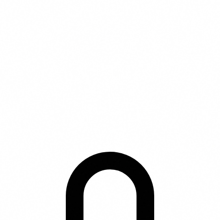
© 2026 vergelijkdierenverzekering.nl | Onderdeel van
Purify Media B.V. | KvK 68070225
Wethouder Beversstraat 185, 7543 BK Enschede
* Affiliate disclaimer: Wij kunnen een commissie
ontvangen wanneer je via onze links een product
aanschaft. Dit heeft geen invloed op de volgorde of inhoud
van onze beschrijvingen.