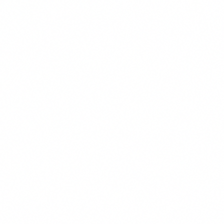
Navigatie
Verzekeringen
Kennisbank
Informatie
Over Ons
Onze Testmethode
Contact
Privacy Policy
Voorwaarden
Cookiebeleid