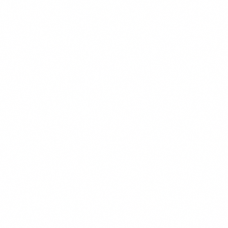
juiste zorg zijn essentieel voor een gezonde ontwikkeling.