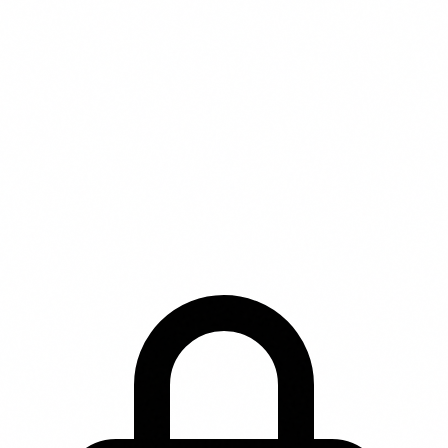
© 2026 vergelijkdierenverzekering.nl | Onderdeel van
Purify Media B.V. | KvK 68070225
Wethouder Beversstraat 185, 7543 BK Enschede
* Affiliate disclaimer: Wij kunnen een commissie
ontvangen wanneer je via onze links een product
aanschaft. Dit heeft geen invloed op de volgorde of inhoud
van onze beschrijvingen.