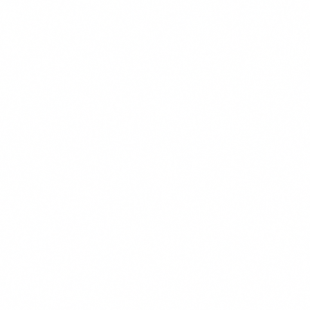
Navigatie
Verzekeringen
Kennisbank
Informatie
Over Ons
Onze Testmethode
Contact
Privacy Policy
Voorwaarden
Cookiebeleid