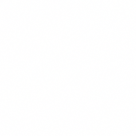
Figo
OHRA
Dierenverzekering.nl
Univé
Inshared
PetSecur
Meer over ons