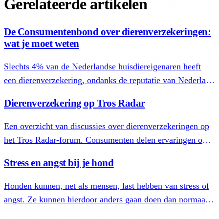
Gerelateerde artikelen
De Consumentenbond over dierenverzekeringen:
wat je moet weten
Slechts 4% van de Nederlandse huisdiereigenaren heeft
een dierenverzekering, ondanks de reputatie van Nederland
als een land van verzekerden. Dit contrasteert sterk met
Dierenverzekering op Tros Radar
Groot-Brittannië (20%) en Scandinavië (75%).
Een overzicht van discussies over dierenverzekeringen op
het Tros Radar-forum. Consumenten delen ervaringen over
dekking, stijgende premies en de afweging tussen
Stress en angst bij je hond
verzekeren en zelf sparen.
Honden kunnen, net als mensen, last hebben van stress of
angst. Ze kunnen hierdoor anders gaan doen dan normaal.
Lees hoe je dit gedrag herkent en je hond helpt.