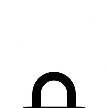
© 2026 vergelijkdierenverzekering.nl | Onderdeel van
Purify Media B.V. | KvK 68070225
Wethouder Beversstraat 185, 7543 BK Enschede
* Affiliate disclaimer: Wij kunnen een commissie
ontvangen wanneer je via onze links een product
aanschaft. Dit heeft geen invloed op de volgorde of inhoud
van onze beschrijvingen.