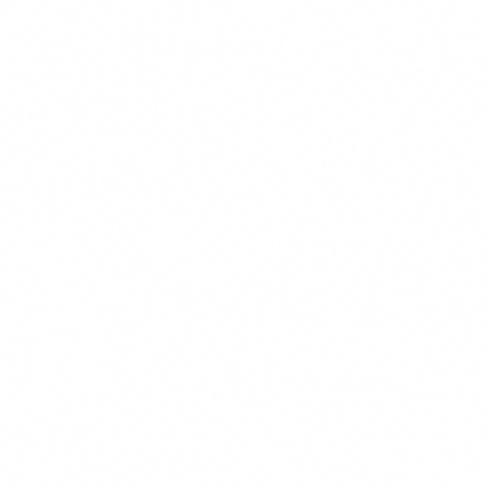
Verzekeraars in onze vergelijking
Figo
OHRA
Dierenverzekering.nl
Univé
Inshared
PetSecur
Meer over ons