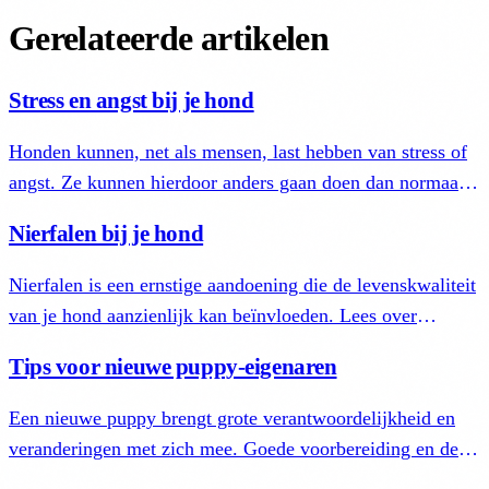
Gerelateerde artikelen
Stress en angst bij je hond
Honden kunnen, net als mensen, last hebben van stress of
angst. Ze kunnen hierdoor anders gaan doen dan normaal.
Lees hoe je dit gedrag herkent en je hond helpt.
Nierfalen bij je hond
Nierfalen is een ernstige aandoening die de levenskwaliteit
van je hond aanzienlijk kan beïnvloeden. Lees over
oorzaken, symptomen, diagnose en behandeling.
Tips voor nieuwe puppy-eigenaren
Een nieuwe puppy brengt grote verantwoordelijkheid en
veranderingen met zich mee. Goede voorbereiding en de
juiste zorg zijn essentieel voor een gezonde ontwikkeling.