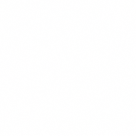
Navigatie
Verzekeringen
Kennisbank
Informatie
Over Ons
Onze Testmethode
Contact
Privacy Policy
Voorwaarden
Cookiebeleid