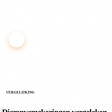
elkaar.
Direct afsluiten
Klik door en sluit direct online af bij de
verzekeraar.
VERGELIJKING