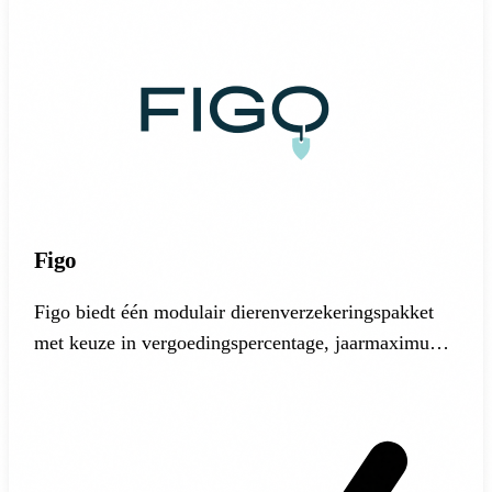
Figo
Figo biedt één modulair dierenverzekeringspakket
met keuze in vergoedingspercentage, jaarmaximum
en eigen risico (€0 tot €500).