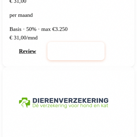
€ 31,00
per maand
Basis · 50% · max €3.250
€
31,00
/mnd
Review
Bereken Premie