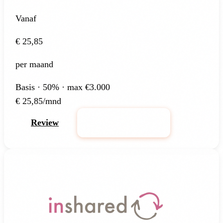
Vanaf
€ 25,85
per maand
Basis · 50% · max €3.000
€
25,85
/mnd
Review
Bereken Premie